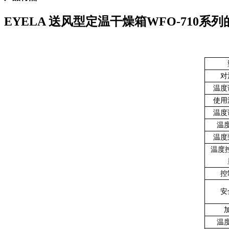
EYELA 送风型定温干燥箱WFO-710系列
对
温度
使用
温度
温
温度
温度控
控
安
温