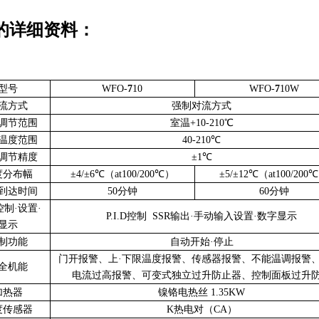
的详细资料：
型号
WFO-
7
10
WFO-
7
10W
流方式
强制对流方式
调节范围
室温+10-210℃
温度范围
40-210℃
调节精度
±1℃
度分布幅
±4/±6℃（at100/200℃）
±5/±12℃（at100/200
到达时间
50分钟
60分钟
制·设置·
P.I.D控制 SSR输出·手动输入设置·数字显示
显示
制功能
自动开始·停止
门开报警、上·下限温度报警、传感器报警、不能温调报警、
全机能
电流过高报警、可变式独立过升防止器、控制面板过升
加热器
镍铬电热丝 1.35KW
度传感器
K热电对（CA）