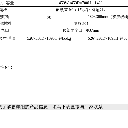
寸•容量
450W×450D×700H • 142L
隔板
耐载荷 Max.15kg/块 标配2块
观察窗
无
180×300mm（双层玻
部材料
SUS 304
排气口
顶部两个口 Φ37mm
尺寸·重量
526×550D×1095H·约55kg
526×550D×1095H·约57
性化；
想了解更详细的产品信息，填写下表直接与厂家联系：