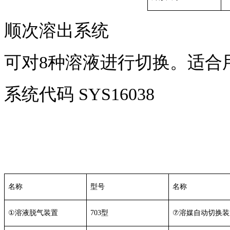
顺次溶出系统
可对
8
种溶液进行切换。适合
系统代码
SYS16038
名称
型号
名称
①
溶液脱气装置
703
型
⑦
溶媒自动切换装