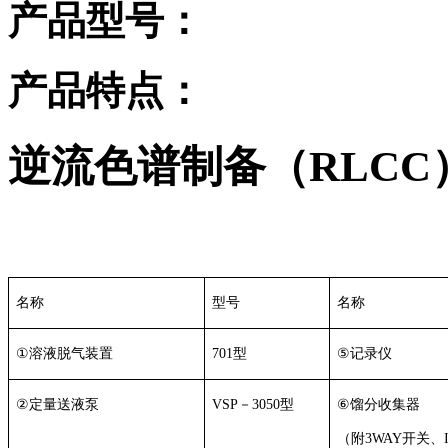
产品型号：
产品特点：
逆流色谱制备（RLCC
名称
型号
名称
①
溶液脱气装置
701
型
⑤
记录仪
②
定量送液泵
VSP
－
3050
型
⑥
馏分收集器
（附
3WAY
开关、