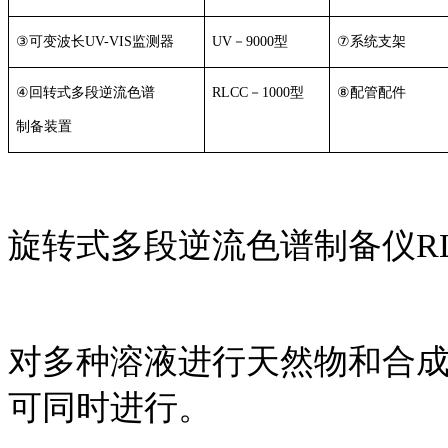
③
可变波长
UV-VIS
监测器
UV
－
9000
型
⑦
系统支架
④
回转式多段逆流色谱
RLCC
－
1000
型
⑧
配管配件
制备装置
旋转式多段逆流色谱制备仪
R
对多种溶液进行天然物和合
可同时进行。