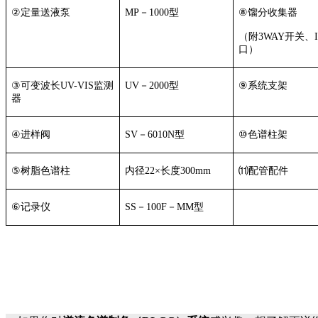
②
定量送液泵
MP
－
1000
型
⑧
馏分收集器
（附
3WAY
开关、
口）
③
可变波长
UV-VIS
监测
UV
－
2000
型
⑨
系统支架
器
④
进样阀
SV
－
6010N
型
⑩
色谱柱架
⑤
树脂色谱柱
内径
22×
长度
300mm
⑾
配管配件
⑥
记录仪
SS
－
100F
－
MM
型